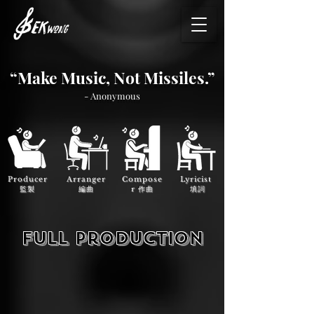
“Make Music, Not Missiles.”
- Anonymous
Producer
Arranger
Compose
Lyricist
監製
編曲
r 作曲
填詞
full production